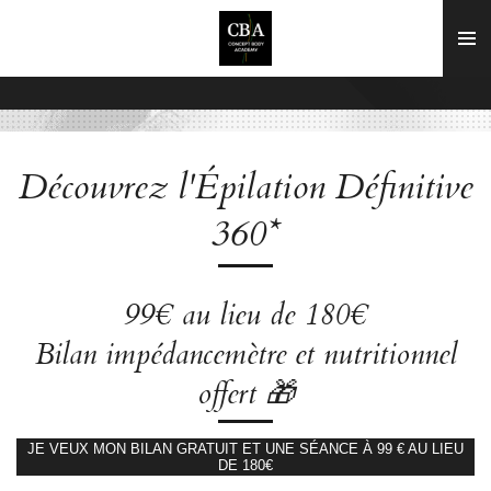
Passer
au
contenu
principal
Découvrez l'Épilation Définitive
360*
99€ au lieu de 180€
Bilan impédancemètre et nutritionnel
offert 🎁
JE VEUX MON BILAN GRATUIT ET UNE SÉANCE À 99 € AU LIEU
DE 180€