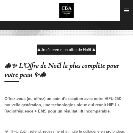
Passer
au
contenu
principal
🎄Je réserve mon offre de Noël 🎄
🎄✨
L’Offre de Noël la plus complète pour
votre peau
✨🎄
Offrez-vous (ou offrez) un soin d’exception avec notre HIFU 25D
nouvelle génération, une technologie unique qui réunit HIFU +
Radiofréquence + EMS pour un résultat lift incomparable.
💎
HIFU 25D : retend, redessine et stimule le collagène en profondeur.