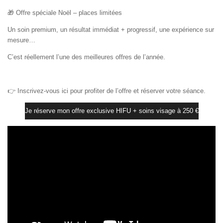
🎁
Offre spéciale Noël – places limitées
Un soin premium, un résultat immédiat + progressif, une expérience sur
mesure…
C’est réellement l’une des meilleures offres de l’année.
👉
Inscrivez-vous ici pour profiter de l’offre et réserver votre séance.
Je réserve mon offre exclusive HIFU + soins visage à 250 €