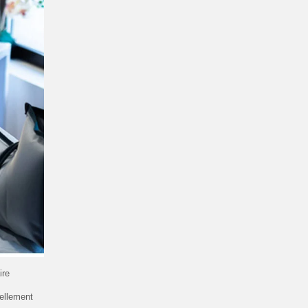
ire
rellement